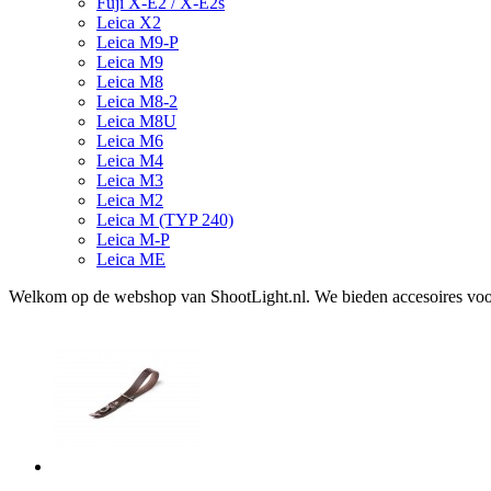
Fuji X-E2 / X-E2s
Leica X2
Leica M9-P
Leica M9
Leica M8
Leica M8-2
Leica M8U
Leica M6
Leica M4
Leica M3
Leica M2
Leica M (TYP 240)
Leica M-P
Leica ME
Welkom op de webshop van ShootLight.nl. We bieden accesoires voor 