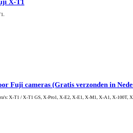
uji X-T1
T1.
oor Fuji cameras (Gratis verzonden in Nede
Camera's: X-T1 / X-T1 GS, X-Pro1, X-E2, X-E1, X-M1, X-A1, X-100