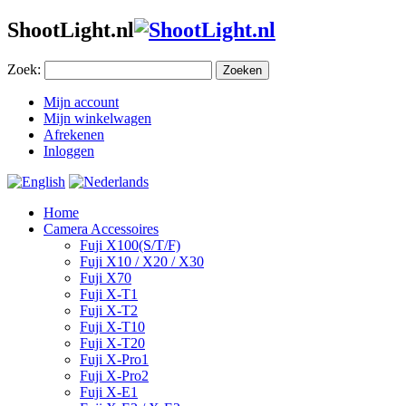
ShootLight.nl
Zoek:
Zoeken
Mijn account
Mijn winkelwagen
Afrekenen
Inloggen
Home
Camera Accessoires
Fuji X100(S/T/F)
Fuji X10 / X20 / X30
Fuji X70
Fuji X-T1
Fuji X-T2
Fuji X-T10
Fuji X-T20
Fuji X-Pro1
Fuji X-Pro2
Fuji X-E1